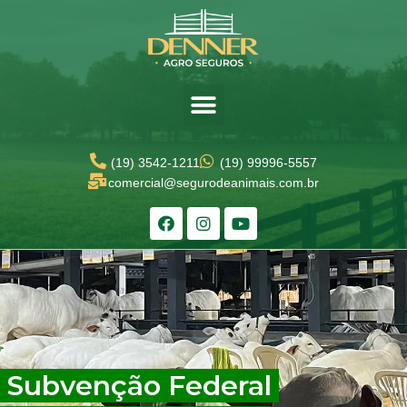
(19) 3542-1211
(19) 99996-5557
comercial@segurodeanimais.com.br​
Subvenção Federal