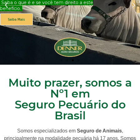
Saiba o que é e se você tem direito a este
benefício.
Saiba Mais
Muito prazer, somos a
Nº1 em
Seguro Pecuário do
Brasil
Somos especializados em
Seguro de Animais
,
principalmente na modalidade pecuária há 17 anos. Somos